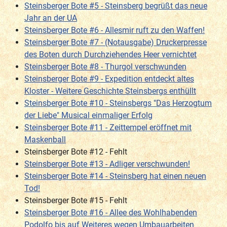
Steinsberger Bote #5 - Steinsberg begrüßt das neue
Jahr an der UA
Steinsberger Bote #6 - Allesmir ruft zu den Waffen!
Steinsberger Bote #7 - (Notausgabe) Druckerpresse
des Boten durch Durchziehendes Heer vernichtet
Steinsberger Bote #8 - Thurgol verschwunden
Steinsberger Bote #9 - Expedition entdeckt altes
Kloster - Weitere Geschichte Steinsbergs enthüllt
Steinsberger Bote #10 - Steinsbergs "Das Herzogtum
der Liebe" Musical einmaliger Erfolg
Steinsberger Bote #11 - Zeittempel eröffnet mit
Maskenball
Steinsberger Bote #12 - Fehlt
Steinsberger Bote #13 - Adliger verschwunden!
Steinsberger Bote #14 - Steinsberg hat einen neuen
Tod!
Steinsberger Bote #15 - Fehlt
Steinsberger Bote #16 - Allee des Wohlhabenden
Podolfo bis auf Weiteres wegen Umbauarbeiten