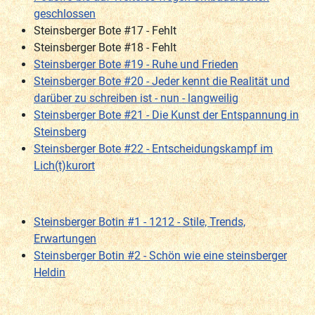
geschlossen
Steinsberger Bote #17 - Fehlt
Steinsberger Bote #18 - Fehlt
Steinsberger Bote #19 - Ruhe und Frieden
Steinsberger Bote #20 - Jeder kennt die Realität und
darüber zu schreiben ist - nun - langweilig
Steinsberger Bote #21 - Die Kunst der Entspannung in
Steinsberg
Steinsberger Bote #22 - Entscheidungskampf im
Lich(t)kurort
Steinsberger Botin #1 - 1212 - Stile, Trends,
Erwartungen
Steinsberger Botin #2 - Schön wie eine steinsberger
Heldin