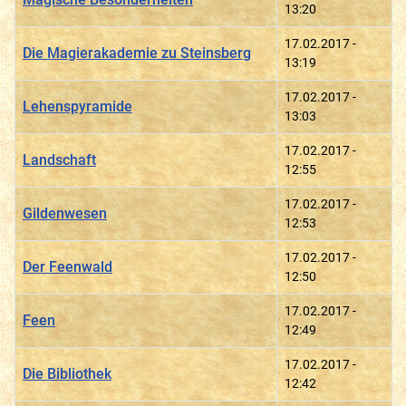
13:20
17.02.2017 -
Die Magierakademie zu Steinsberg
13:19
17.02.2017 -
Lehenspyramide
13:03
17.02.2017 -
Landschaft
12:55
17.02.2017 -
Gildenwesen
12:53
17.02.2017 -
Der Feenwald
12:50
17.02.2017 -
Feen
12:49
17.02.2017 -
Die Bibliothek
12:42